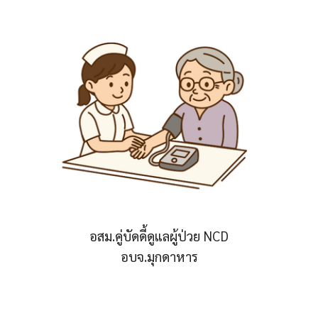
อสม.คู่บัดดี้ดูแลผู้ป่วย NCD
อบจ.มุกดาหาร