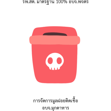
รพ.สต. มาตรฐาน 100% อบจ.พิจิตร
การจัดการมูลฝอยติดเชื้อ
อบจ.มุกดาหาร