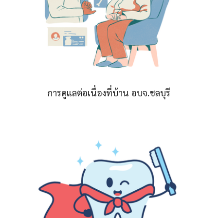
การดูแลต่อเนื่องที่บ้าน อบจ.ชลบุรี