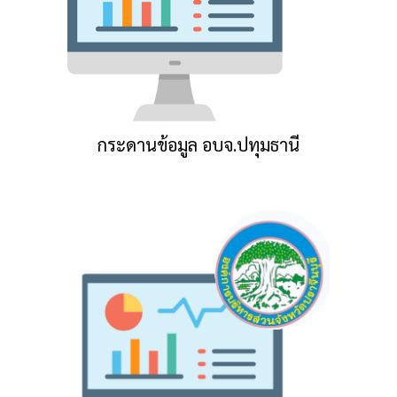
กระดานข้อมูล อบจ.ปทุมธานี