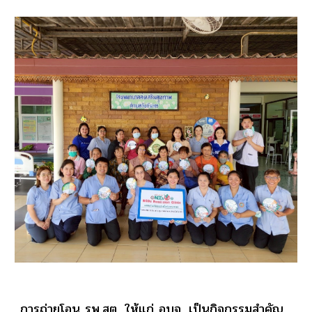
การถ่ายโอน รพ.สต. ให้แก่ อบจ. เป็นกิจกรรมสำคัญ