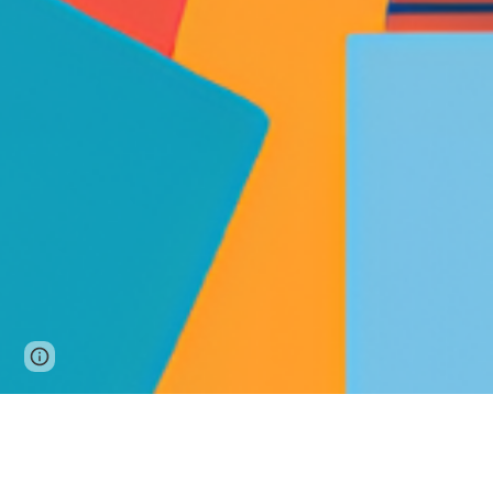
Page
Google Sites
Report abuse
updated