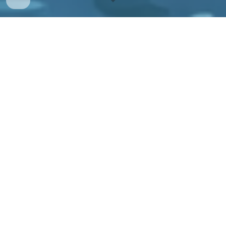
หลักการและเหตุผล
การถ่ายโอนโรงพยาบาลส่งเสริมสุขภาพตำบล
(รพ.สต.) ให้แก่องค์การบริหารส่วนจังหวัด (อบจ.) มี
ผลกระทบอย่างมีนัยสำคัญต่อทั้งระบบสาธารณสุข
และระบบการบริหารรัฐกิจของประเทศไทย สำหรับ
ผลกระทบต่อระบบสาธารณสุขนั้นร้อยละ 69.80 ของ
เครือข่ายหน่วยบริการปฐมภูมิ (Contracting Unit
for Primary Care) ทั้งหมดในระบบหลักประกัน
สุขภาพแห่งชาติมี รพ.สต. ที่ถ่ายโอนให้แก่ อบจ.
หมายความว่า มากกว่ากึ่งหนึ่งของเครือข่ายหน่วย
บริการปฐมภูมิมีหน่วยบริการประจำแม่ข่ายและ
หน่วยบริการปฐมภูมิอยู่ภายใต้ต่างสังกัด ซึ่งภายหลัง