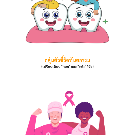
กลุ่มตัวชี้วัดทันตกรรม
(เปรียบเทียบ "ก่อน" และ "หลัง" วิจัย)